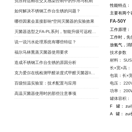
负压转运舱在交叉感染控制中的作用与机制
性能特点：
如何解决不锈钢工作台生锈的问题？
主要有两个
FA-50Y
哪些因素会直接影响*空间灭菌器的实验效果
工作原理：
灭菌器选型之FA-PL系列，智能升级可远程监控！
工作时，先
说一说污水处理系统有哪些特征？
放氨气，消
福尔马林熏蒸灭菌器使用要求
技术参数
材料： SUS
造成不锈钢工作台生锈的原因分析
长×宽×高： 1
克力爱尔在线检测甲醛浓度式甲醛灭菌器\\福尔马林灭菌器
包装：长×宽×
百级恒温实验室：技术配置与应用
电压： 220V
功率： 200
高温灭菌器使用时的那些注意事项
罐体容积： 1
F
罐： z
A 罐： z