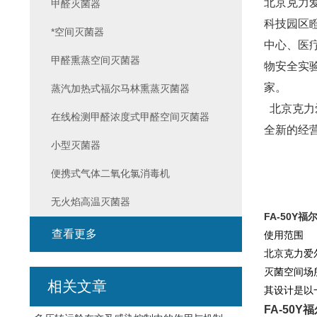
北京克力爱
甲醛灭菌器
科技园区
*空间灭菌器
中心、
医
甲醛熏蒸空间灭菌器
物安全实
家。
蒸汽加热式福尔马林熏蒸灭菌器
北京克力
在线检测甲醛浓度式甲醛空间灭菌器
全新的经
小型灭菌器
便携式气体二氧化氯消毒机
无火焰高温灭菌器
FA-50Y
福
查看更多
使用范围
北京克力爱
灭菌空间场
相关文章
其设计是以
FA-50Y
福