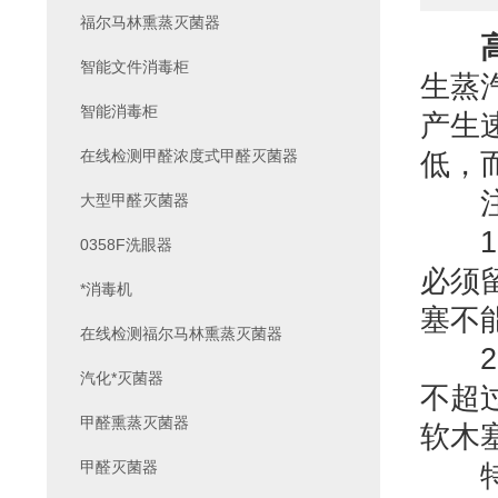
福尔马林熏蒸灭菌器
智能文件消毒柜
生蒸
智能消毒柜
产生
在线检测甲醛浓度式甲醛灭菌器
低，
注
大型甲醛灭菌器
1、
0358F洗眼器
必须
*消毒机
塞不
在线检测福尔马林熏蒸灭菌器
2、
汽化*灭菌器
不超
甲醛熏蒸灭菌器
软木
甲醛灭菌器
特别