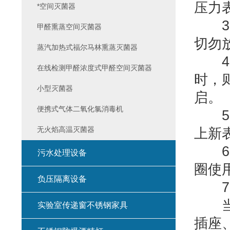
压力
*空间灭菌器
3、
甲醛熏蒸空间灭菌器
切勿
蒸汽加热式福尔马林熏蒸灭菌器
4、
在线检测甲醛浓度式甲醛空间灭菌器
时，
小型灭菌器
启。
便携式气体二氧化氯消毒机
5、
无火焰高温灭菌器
上新
6、
污水处理设备
圈使
负压隔离设备
7、
当设
实验室传递窗不锈钢家具
插座