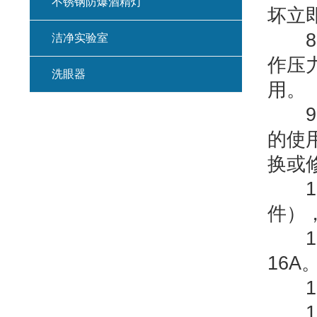
不锈钢防爆酒精灯
坏立
8、
洁净实验室
作压力
洗眼器
用。
9
的使
换或
10
件）
11
16A
12
13