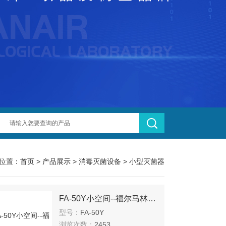
位置：
首页
>
产品展示
>
消毒灭菌设备
>
小型灭菌器
FA-50Y小空间--福尔马林熏蒸灭菌器
型号：
FA-50Y
浏览次数：
2453