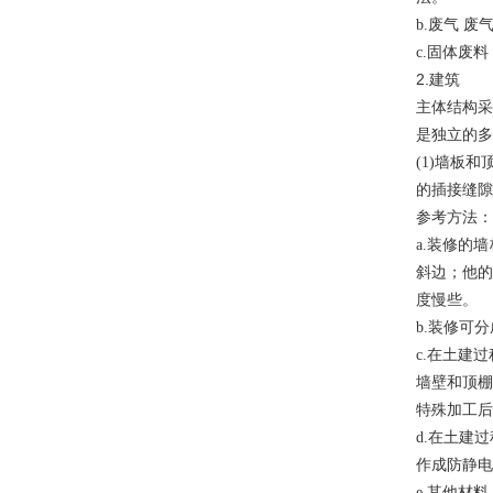
b.废气 
c.固体废
2.建筑
主体结构采
是独立的多
(1)墙板
的插接缝隙
参考方法：
a.装修的
斜边；他的
度慢些。
b.装修可
c.在土建
墙壁和顶棚
特殊加工后
d.在土建
作成防静电
e.其他材