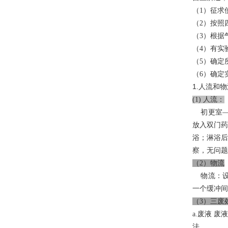
（1）征求
（2）按照
（3）根据
（4）有实
（5）确定
（6）确定
1.人流和物
(1) 人流：
初更室—
放入双门药
浴；淋浴后
察，无问题
（2）物流
物流：设
一个缓冲间
（3）三废
a.废液 
法。