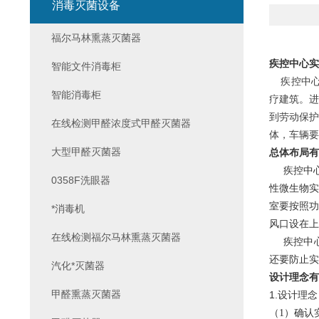
消毒灭菌设备
福尔马林熏蒸灭菌器
疾控中心实
智能文件消毒柜
疾控中心
智能消毒柜
疗建筑。进
到劳动保护
在线检测甲醛浓度式甲醛灭菌器
体，车辆要
大型甲醛灭菌器
总体布局有
疾控中心
0358F洗眼器
性微生物实
室要按照功
*消毒机
风口设在上
在线检测福尔马林熏蒸灭菌器
疾控中心
还要防止实
汽化*灭菌器
设计理念有
甲醛熏蒸灭菌器
1.设计理念
（1）确认