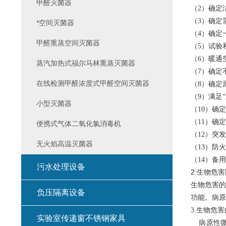
甲醛灭菌器
（2）确定
（3）确定
*空间灭菌器
（4）确定
甲醛熏蒸空间灭菌器
（5）试验
（6）暖通
蒸汽加热式福尔马林熏蒸灭菌器
（7）确定
在线检测甲醛浓度式甲醛空间灭菌器
（8）确定
（9）满足
小型灭菌器
（10）确
（11）确
便携式气体二氧化氯消毒机
（12）突
无火焰高温灭菌器
（13）防
（14）备
污水处理设备
2.生物危
生物危害的
负压隔离设备
功能。病原
3.生物危
实验室传递窗不锈钢家具
病原性微