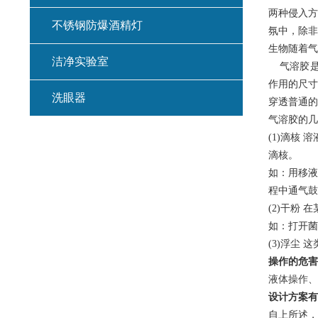
两种侵入方
不锈钢防爆酒精灯
氛中，除非
生物随着气
洁净实验室
气溶胶是以
作用的尺寸
洗眼器
穿透普通的
气溶胶的几
(1)滴核
滴核。
如：用移液
程中通气鼓
(2)干粉
如：打开菌
(3)浮尘
操作的危害
液体操作、
设计方案有
自上所述，