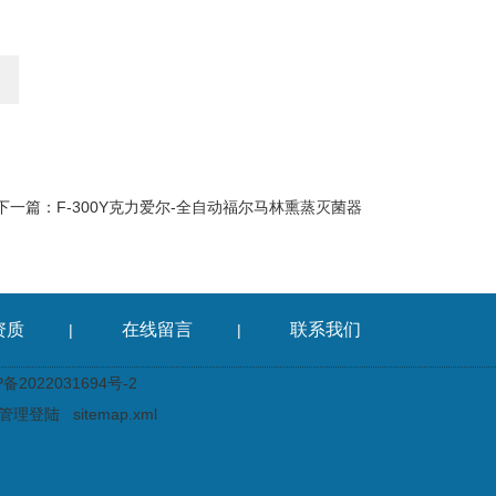
下一篇：
F-300Y克力爱尔-全自动福尔马林熏蒸灭菌器
资质
在线留言
联系我们
|
|
2022031694号-2
管理登陆
sitemap.xml