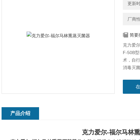
更新时间
厂商
简要
克力爱尔
F-50
术，自行
消毒灭
产品介绍
克力爱尔-福尔马林