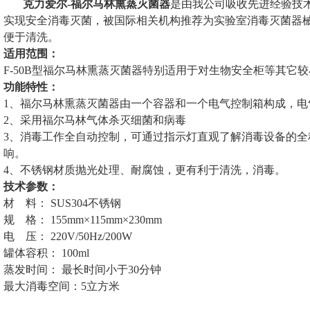
克力爱尔-福尔马林熏蒸灭菌器
是由我公司吸收先进经验技
实现安全消毒灭菌，被国际相关
机构推荐为实验室消毒灭菌器
便于清洗。
适用范围：
F-50B型福尔马林熏蒸灭菌器特别适用于对生物安全柜等其它
功能特性：
1、福尔马林熏蒸灭菌器由一个容器和一个电气控制箱构成，电
2、采用福尔马林气体杀灭细菌和病毒
3、消毒工作全自动控制，可通过指示灯直观了解消毒设备的
响。
4、不锈钢材质抛光处理、耐腐蚀，更有利于清洗，消毒。
技术参数：
材
料：
SUS304不锈钢
规
格：
155mm×115mm×230mm
电
压：
220V/50Hz/200W
罐体容积：
100ml
蒸发时间：
最长时间小于30分钟
最大消毒空间：5立方米