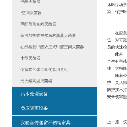
甲醛灭菌器
床医疗场景
染，保护医
*空间灭菌器
甲醛熏蒸空间灭菌器
在应急救
蒸汽加热式福尔马林熏蒸灭菌器
位，对可疑
在线检测甲醛浓度式甲醛空间灭菌器
员的快速检
此外，
小型灭菌器
产生有害残
捷，大幅降
便携式气体二氧化氯消毒机
随着公共
无火焰高温灭菌器
护、灵活部
防护技术持
污水处理设备
安全筑牢坚
负压隔离设备
上一篇：
筑
实验室传递窗不锈钢家具