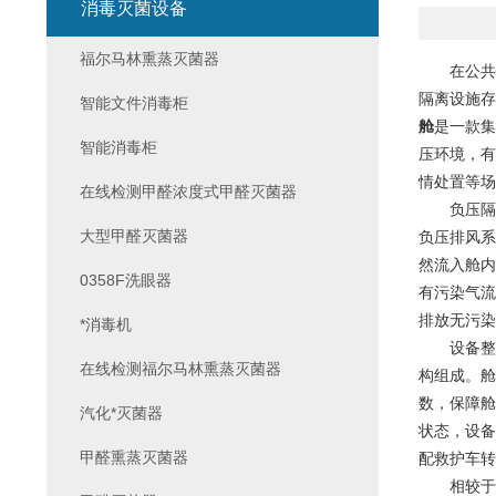
消毒灭菌设备
福尔马林熏蒸灭菌器
在公共卫
隔离设施存
智能文件消毒柜
舱
是一款集
智能消毒柜
压环境，有
情处置等场
在线检测甲醛浓度式甲醛灭菌器
负压隔离
大型甲醛灭菌器
负压排风系
然流入舱内
0358F洗眼器
有污染气流
排放无污染
*消毒机
设备整体
在线检测福尔马林熏蒸灭菌器
构组成。舱
数，保障舱
汽化*灭菌器
状态，设备
甲醛熏蒸灭菌器
配救护车转
相较于传