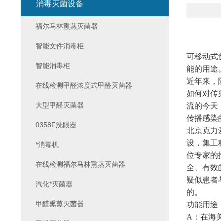
消毒灭菌设备
福尔马林熏蒸灭菌器
智能文件消毒柜
可移动式
智能消毒柜
能的用途
近年来，
在线检测甲醛浓度式甲醛灭菌器
如何对传
大型甲醛灭菌器
流的今天
传播感染
0358F洗眼器
北京克力
设，集工
*消毒机
位专家的
在线检测福尔马林熏蒸灭菌器
全、有效
疑似患者
汽化*灭菌器
的。
甲醛熏蒸灭菌器
功能用途
A
：在海