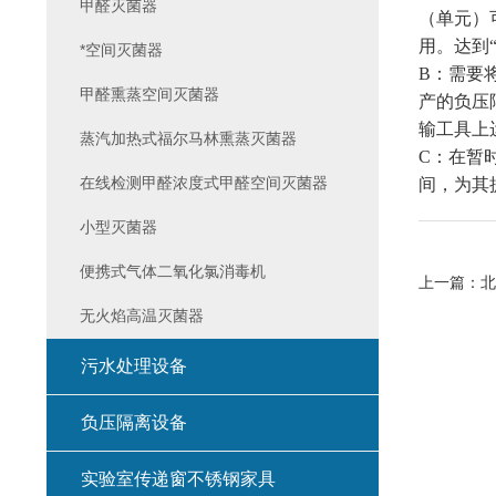
甲醛灭菌器
（单元）
用。达到
*空间灭菌器
B
：需要
甲醛熏蒸空间灭菌器
产的负压
输工具上
蒸汽加热式福尔马林熏蒸灭菌器
C
：在暂
在线检测甲醛浓度式甲醛空间灭菌器
间，为其
小型灭菌器
便携式气体二氧化氯消毒机
上一篇：
北
无火焰高温灭菌器
污水处理设备
负压隔离设备
实验室传递窗不锈钢家具