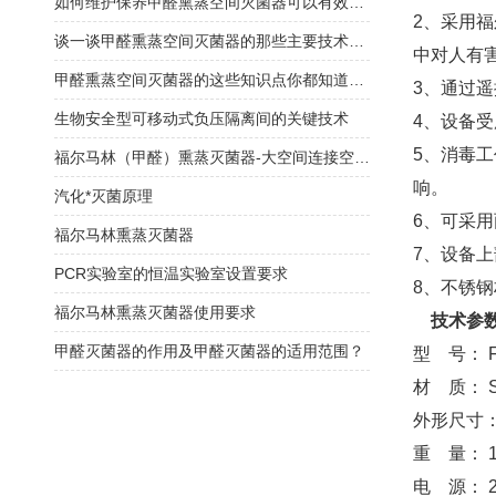
如何维护保养甲醛熏蒸空间灭菌器可以有效延长使用寿命？
2、采用
谈一谈甲醛熏蒸空间灭菌器的那些主要技术特点
中对人有
甲醛熏蒸空间灭菌器的这些知识点你都知道吗？
3、通过
生物安全型可移动式负压隔离间的关键技术
4、设备
5、消毒
福尔马林（甲醛）熏蒸灭菌器-大空间连接空调系统循环消毒灭菌
响。
汽化*灭菌原理
6、可采
福尔马林熏蒸灭菌器
7、设备
PCR实验室的恒温实验室设置要求
8、不锈
福尔马林熏蒸灭菌器使用要求
技术参
甲醛灭菌器的作用及甲醛灭菌器的适用范围？
型 号： F
材 质： 
外形尺寸： 
重 量： 1
电 源： 22