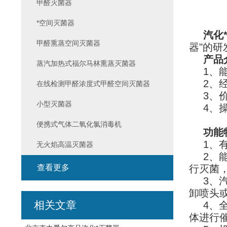
甲醛灭菌器
*空间灭菌器
汽化
甲醛熏蒸空间灭菌器
器"的
产品
蒸汽加热式福尔马林熏蒸灭菌器
1、
2、
在线检测甲醛浓度式甲醛空间灭菌器
3、
小型灭菌器
4、
便携式气体二氧化氯消毒机
功能
1、
无火焰高温灭菌器
2、
查看更多
行灭菌，
3、
卸喷头
相关文章
4、
体进行