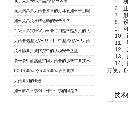
北京克力爱尔产品汽化*灭菌器
5、
6、
无火焰高温灭菌器质量的好坏该如何辨别呢
7、
如何提高负压转运舱的安全性？
8、
9、
百级恒温实验室为何会得到越来越多人的认可？答案在这
10
灭菌器选型之VHP系列，中型汽化VHP灭菌器！
11
12
负压隔离担架防控中的移动安全堡垒
13
谈一谈甲醛熏蒸空间灭菌器的那些主要技术特点
14
方便。
PCR实验室的恒温实验室设置要求
灭菌原则的概念
如何解决不锈钢工作台生锈的问题？
技术