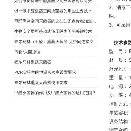
如何维护保养甲醛熏蒸空间灭菌器可以有效延长使用寿命？
2、消毒
谈一谈甲醛熏蒸空间灭菌器的那些主要技术特点
响。
甲醛熏蒸空间灭菌器的这些知识点你都知道吗？
3、可采
生物安全型可移动式负压隔离间的关键技术
福尔马林（甲醛）熏蒸灭菌器-大空间连接空调系统循环消毒灭菌
技术参
型 号： F
汽化*灭菌原理
材 质： 
福尔马林熏蒸灭菌器
外形尺寸： 
PCR实验室的恒温实验室设置要求
重 量： 1
福尔马林熏蒸灭菌器使用要求
电 源： 22
甲醛灭菌器的作用及甲醛灭菌器的适用范围？
功 率： 4
控制方式：
单罐容积：
设备结构
消毒空间：