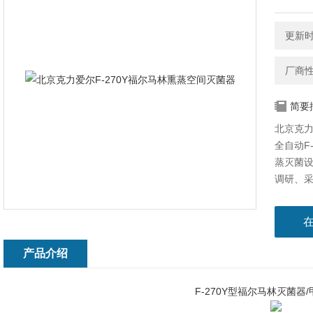
更新时间
厂商
简要
北京克力
全自动F
蒸灭菌
调研、
单的方式
作，整
加功能
产品介绍
F-270Y型福尔马林灭菌器