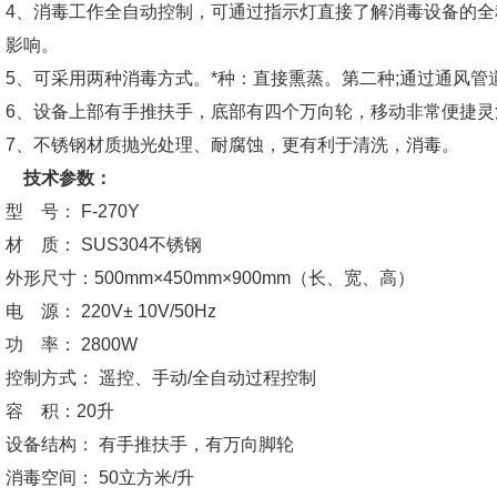
4、消毒工作全自动控制，可通过指示灯直接了解消毒设备的
影响。
5、可采用两种消毒方式。*种：直接熏蒸。第二种;通过通风管
6、设备上部有手推扶手，底部有四个万向轮，移动非常便捷灵
7、不锈钢材质抛光处理、耐腐蚀，更有利于清洗，消毒。
技术参数：
型 号： F-270Y
材 质： SUS304不锈钢
外形尺寸：500mm×450mm×900mm（长、宽、高）
电 源： 220V± 10V/50Hz
功 率： 2800W
控制方式： 遥控、手动/全自动过程控制
容 积：20升
设备结构： 有手推扶手，有万向脚轮
消毒空间： 50立方米/升