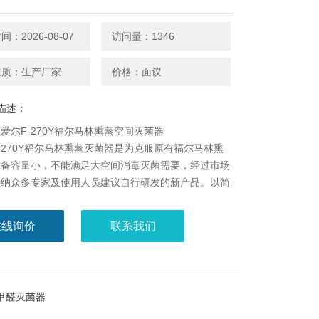
：2026-08-07
访问量：1346
性质：生产厂家
价格：面议
描述：
爱尔F-270Y福尔马林熏蒸空间灭菌器
-270Y福尔马林熏蒸灭菌器是为克服原有福尔马林熏
设备容量小，不能满足大空间消毒灭菌需要，经过市场
采纳众多专家及使用人员建议自行研发的新产品。以简
，实现*、安全消毒灭菌，移动方便，可以遥控操
机美观，自身便于清洗。并可以根据客户要求，进行附
在线询价
联系我们
设计和人性化设计，制作各种规格型号的消毒设备。
/甲醛灭菌器