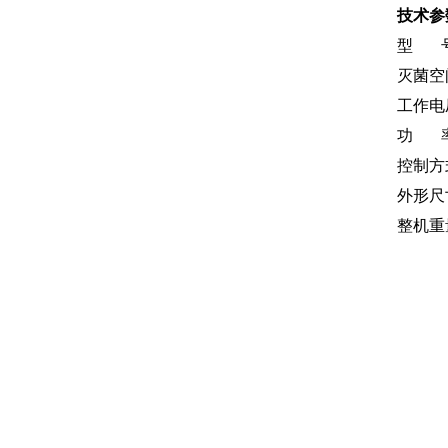
技术参
型 号： 
灭菌空间：
工作电压： 
功 率：
控制方式
外形尺寸： 
整机重量：