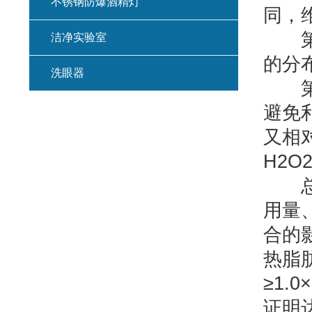
不锈钢防爆酒精灯
同，
第六
洁净实验室
的分
洗眼器
第七
避免
又相
H2
总
用量
合的
热脂肪
≥1.
证明达