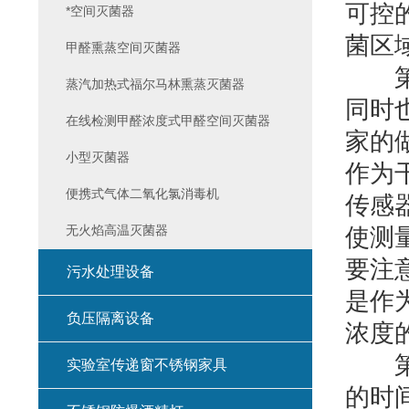
可控
*空间灭菌器
菌区
甲醛熏蒸空间灭菌器
第四
蒸汽加热式福尔马林熏蒸灭菌器
同时
在线检测甲醛浓度式甲醛空间灭菌器
家的
小型灭菌器
作为干
便携式气体二氧化氯消毒机
传感
无火焰高温灭菌器
使测
要注
污水处理设备
是作
负压隔离设备
浓度
第五
实验室传递窗不锈钢家具
的时