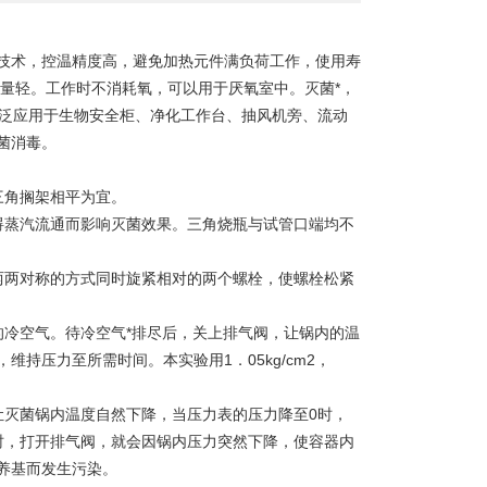
技术，控温精度高，避免加热元件满负荷工作，使用寿
量轻。工作时不消耗氧，可以用于厌氧室中。灭菌*，
可广泛应用于生物安全柜、净化工作台、抽风机旁、流动
菌消毒。
角搁架相平为宜。
蒸汽流通而影响灭菌效果。三角烧瓶与试管口端均不
两对称的方式同时旋紧相对的两个螺栓，使螺栓松紧
冷空气。待冷空气*排尽后，关上排气阀，让锅内的温
持压力至所需时间。本实验用1．05kg/cm2，
让灭菌锅内温度自然下降，当压力表的压力降至0时，
时，打开排气阀，就会因锅内压力突然下降，使容器内
养基而发生污染。