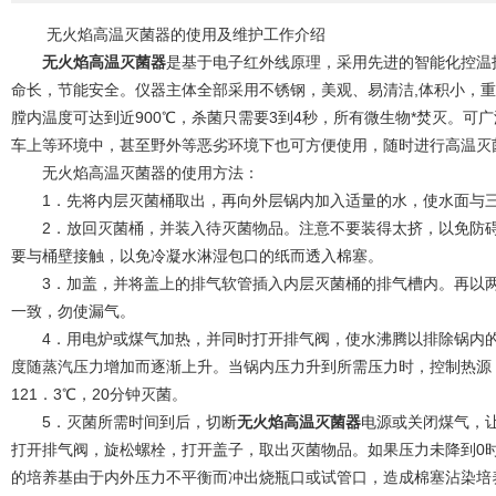
无火焰高温灭菌器的使用及维护工作介绍
无火焰高温灭菌器
是基于电子红外线原理，采用先进的智能化控温
命长，节能安全。仪器主体全部采用不锈钢，美观、易清洁,体积小，重
膛内温度可达到近900℃，杀菌只需要3到4秒，所有微生物*焚灭。
车上等环境中，甚至野外等恶劣环境下也可方便使用，随时进行高温灭
无火焰高温灭菌器的使用方法：
1．先将内层灭菌桶取出，再向外层锅内加入适量的水，使水面与三
2．放回灭菌桶，并装入待灭菌物品。注意不要装得太挤，以免防碍
要与桶壁接触，以免冷凝水淋湿包口的纸而透入棉塞。
3．加盖，并将盖上的排气软管插入内层灭菌桶的排气槽内。再以两
一致，勿使漏气。
4．用电炉或煤气加热，并同时打开排气阀，使水沸腾以排除锅内的
度随蒸汽压力增加而逐渐上升。当锅内压力升到所需压力时，控制热源，维
121．3℃，20分钟灭菌。
5．灭菌所需时间到后，切断
无火焰高温灭菌器
电源或关闭煤气，
打开排气阀，旋松螺栓，打开盖子，取出灭菌物品。如果压力未降到0
的培养基由于内外压力不平衡而冲出烧瓶口或试管口，造成棉塞沾染培