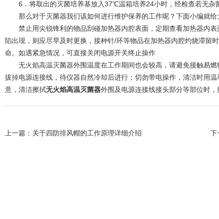
6．将取出的灭菌培养基放入37℃温箱培养24小时，经检查若无杂
那么对于灭菌器我们该如何进行维护保养的工作呢？下面小编就给
禁止用尖锐锋利的物品刮碰加热器内腔表面，定期查看加热器内表面
陷出现，则应尽早及时更换，接种针/环等物品在加热器内腔灼烧滞留
命。如遇紧急情况，可直接关闭电源开关终止操作
无火焰高温灭菌器外围温度在工作期间也会较高，请避免接触易燃物
拔掉电源连接线，待仪器自然冷却后进行；切勿带电操作，清洁时用温
意，清洁擦拭
无火焰高温灭菌器
外围及电源连接线接头部分等部位时，
上一篇：
关于四防排风帽的工作原理详细介绍
下