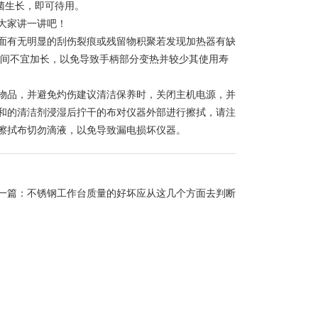
菌生长，即可待用。
大家讲一讲吧！
有无明显的刮伤裂痕或残留物积聚若发现加热器有缺
时间不宜加长，以免导致手柄部分变热并较少其使用寿
品，并避免灼伤建议清洁保养时，关闭主机电源，并
和的清洁剂浸湿后拧干的布对仪器外部进行擦拭，请注
擦拭布切勿滴液，以免导致漏电损坏仪器。
一篇：
不锈钢工作台质量的好坏应从这几个方面去判断