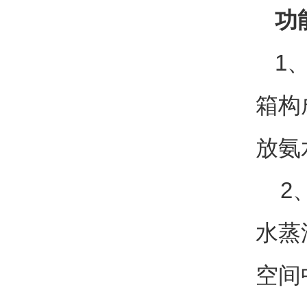
功
1
箱构
放氨
2、
水蒸
空间