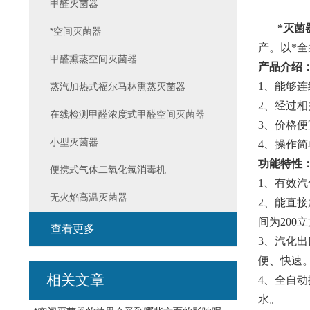
甲醛灭菌器
*灭菌
*空间灭菌器
产。以*全
甲醛熏蒸空间灭菌器
产品介绍
1、能够连
蒸汽加热式福尔马林熏蒸灭菌器
2、经过
在线检测甲醛浓度式甲醛空间灭菌器
3、价格
小型灭菌器
4、操作
功能特性
便携式气体二氧化氯消毒机
1
、有效汽
无火焰高温灭菌器
2、能直
间为200
查看更多
3、汽化
便、快速
相关文章
4、全自
水。