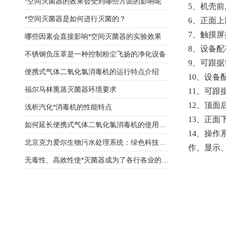
*空间灭菌器的效果会受到哪些方面的影响呢
5、机壳
*空间灭菌器是如何进行灭菌的？
6、正面
7、触摸屏
哪些因素会直接影响*空间灭菌器的实验效果
8、设备
不锈钢负压罩是一种控制粉尘飞扬的净化设备
9、可跟据
便携式气体二氧化氯消毒机的运行特点介绍
10、设
福尔马林熏蒸灭菌器环境要求
11、可
12、顶
浅析汽化*消毒机的性能特点
13、正
如何延长便携式气体二氧化氯消毒机的使用寿命请看下文！
14、操
北京克力爱尔生物污水处理系统：绿色科技守护生态之美
作、显示
无毒性、高效性使*灭菌器成为了各行各业的消毒神器