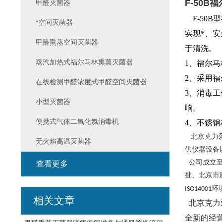
F-50B
甲醛灭菌器
F-50
*空间灭菌器
实现*、
甲醛熏蒸空间灭菌器
于清洗。
蒸汽加热式福尔马林熏蒸灭菌器
1、福尔
2、采用
在线检测甲醛浓度式甲醛空间灭菌器
3、消毒
小型灭菌器
响。
便携式气体二氧化氯消毒机
4、不锈
北京克力爱
无火焰高温灭菌器
供仪器设备
公司成立至
查看更多
批、北京市
环
ISO14001
相关文章
北京克力
全新的经