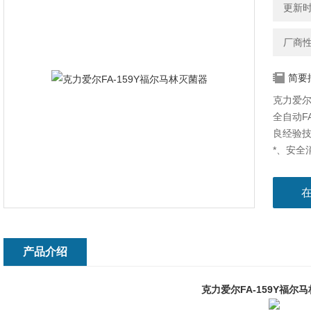
更新时间
厂商
简要
克力爱尔
全自动F
良经验
*、安全
械，移
产品介绍
克力爱尔FA-159Y福尔