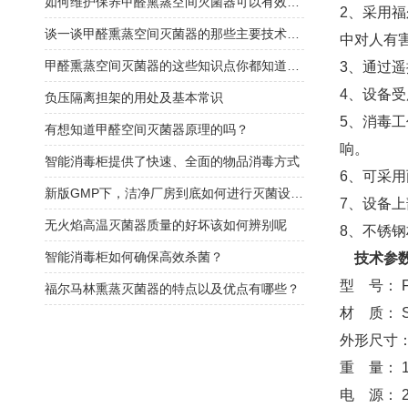
如何维护保养甲醛熏蒸空间灭菌器可以有效延长使用寿命？
2、采用
谈一谈甲醛熏蒸空间灭菌器的那些主要技术特点
中对人有
甲醛熏蒸空间灭菌器的这些知识点你都知道吗？
3、通过
4、设备
负压隔离担架的用处及基本常识
5、消毒
有想知道甲醛空间灭菌器原理的吗？
响。
智能消毒柜提供了快速、全面的物品消毒方式
6、可采
新版GMP下，洁净厂房到底如何进行灭菌设计？
7、设备
无火焰高温灭菌器质量的好坏该如何辨别呢
8、不锈
智能消毒柜如何确保高效杀菌？
技术参
型 号： F
福尔马林熏蒸灭菌器的特点以及优点有哪些？
材 质： 
外形尺寸： 
重 量： 1
电 源： 22