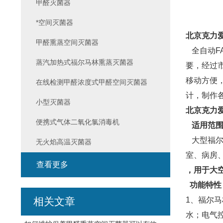
甲醛灭菌器
*空间灭菌器
北京克力爱
甲醛熏蒸空间灭菌器
全自动F
蒸汽加热式福尔马林熏蒸灭菌器
要，经过
移动方便
在线检测甲醛浓度式甲醛空间灭菌器
计，制作
小型灭菌器
北京克力爱
便携式气体二氧化氯消毒机
适用范
大型福尔
无火焰高温灭菌器
室、病房
查看更多
，用于大
功能特性
相关文章
1、福尔
水；电气