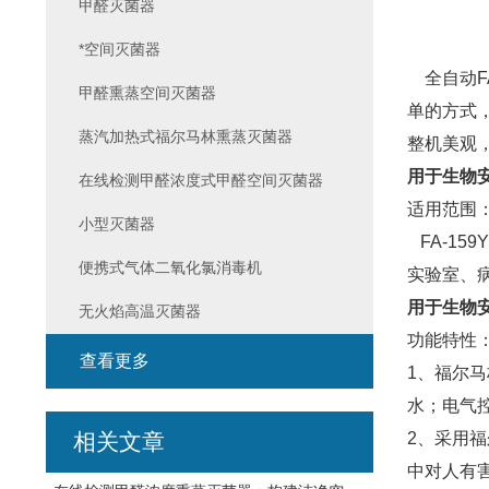
甲醛灭菌器
*空间灭菌器
全自动F
甲醛熏蒸空间灭菌器
单的方式，
蒸汽加热式福尔马林熏蒸灭菌器
整机美观
用于生物
在线检测甲醛浓度式甲醛空间灭菌器
适用范围
小型灭菌器
FA-1
便携式气体二氧化氯消毒机
实验室、
用于生物
无火焰高温灭菌器
功能特性
查看更多
1、福尔
水；电气
相关文章
2、采用
中对人有