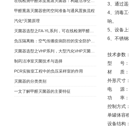
在线检测甲醛浓度熏蒸灭菌器：构建洁净空间的闭环守护
3、通过
甲醛熏蒸灭菌器密闭空间准备与通风置换流程
4、消毒
汽化*灭菌原理
响。
5、设备
灭菌器选型之FA-YL系列，可在线检测甲醛浓度！
6、不锈
负压隔离舱：空气传播疫病防控的安全防护载体
灭菌器选型之VHP系列，大型汽化VHP灭菌器！
技术参数
制药洁净室灭菌技术与选择
型 号： F
PCR实验室工程中的负压采样室的作用
材 质： 
外形尺寸：
灭菌器的分类类别
电 源：22
一文了解甲醛灭菌器的主要特征
功 率： 3
控制方式：
单罐体容积：
设备结构：