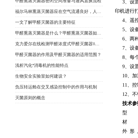
甲醛熏蒸灭菌器密闭空间准备与通风置换流程
3、设置
印机进行
福尔马林熏蒸灭菌器应在空气流通良好，人员不在的情况下使用
4、遥控
一文了解甲醛灭菌器的主要特征
5、设备
甲醛熏蒸灭菌器是什么？甲醛熏蒸灭菌器如何选择？
6、两种
克力爱尔在线检测甲醛浓度式甲醛灭菌器\\福尔马林灭菌器
7、设备
甲醛灭菌器的作用及甲醛灭菌器的适用范围？
8、每个
浅析汽化*消毒机的性能特点
9、设置
10、加
生物安全实验室如何建设？
11、控
负压转运舱在交叉感染控制中的作用与机制
12、不
灭菌原则的概念
技术参
型 
材 质
外 形 尺