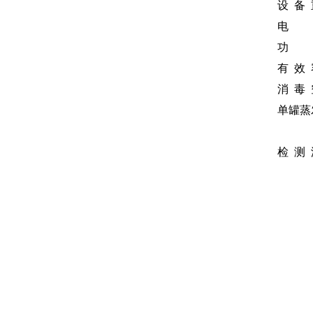
设 备
电 源：
功 
有 
消 毒
单罐蒸
A罐
检 测 浓