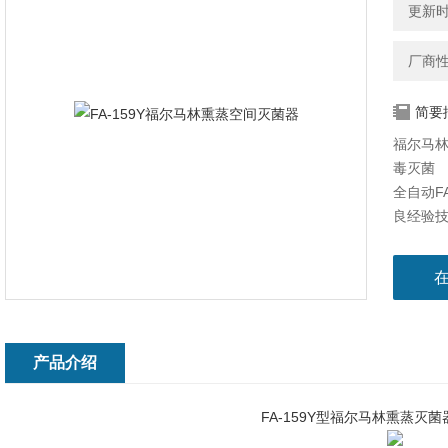
更新时间
厂商
简要
福尔马
毒灭菌
全自动F
良经验
*、安全
械，移
产品介绍
FA-159Y型福尔马林熏蒸灭菌