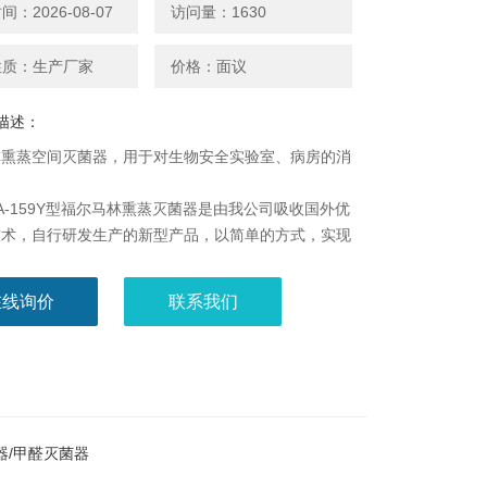
：2026-08-07
访问量：1630
性质：生产厂家
价格：面议
描述：
林熏蒸空间灭菌器，用于对生物安全实验室、病房的消
A-159Y型福尔马林熏蒸灭菌器是由我公司吸收国外优
技术，自行研发生产的新型产品，以简单的方式，实现
消毒灭菌，被相关机构推荐为实验室Z*的消毒灭菌器
动方便，可以遥控操作，整机美观，自身便于清洗。
在线询价
联系我们
器/甲醛灭菌器