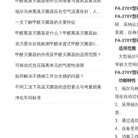
甲醛熏蒸灭菌器密闭空间准备与通风置换流程
FA-270
福尔马林熏蒸灭菌器应在空气流通良好，人员不在的情况下使用
FA-270
一文了解甲醛灭菌器的主要特征
研、采纳众
美观，自身
甲醛熏蒸灭菌器是什么？甲醛熏蒸灭菌器如何选择？
FA-270
克力爱尔在线检测甲醛浓度式甲醛灭菌器\\福尔马林灭菌器
适用范围
甲醛灭菌器的作用及甲醛灭菌器的适用范围？
大型福尔马
等较大空间
可移动式负压隔离单元的气密性保障
FA-270
如何解决不锈钢工作台生锈的问题？
功能特性
不同工况下高温灭菌器的选型要点与考量因素
1、福尔马
现全自动过
净化车间标准
2、采用福
质。
3、通过遥
4、设备受
5、消毒工