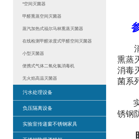
*空间灭菌器
甲醛熏蒸空间灭菌器
参
蒸汽加热式福尔马林熏蒸灭菌器
在线检测甲醛浓度式甲醛空间灭菌器
消毒
小型灭菌器
熏蒸
便携式气体二氧化氯消毒机
消毒
无火焰高温灭菌器
菌系
污水处理设备
实验
负压隔离设备
锈钢
实验室传递窗不锈钢家具
时 