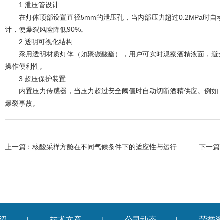
1.泄压管设计
在灯体顶部设置直径5mm的泄压孔，当内部压力超过0.2MPa时
计，使爆裂风险降低90%。
2.透明可视化结构
采用透明材质灯体（如聚碳酸酯），用户可实时观察酒精液面，避免
操作便利性。
3.超压保护装置
内置压力传感器，当压力超过安全阈值时自动切断酒精供应。例如，
爆裂事故。
上一篇：
核酸采样方舱在不同气候条件下的适应性与运行挑战
下一篇
绍
技术文章
公司动态
荣誉
|
|
|