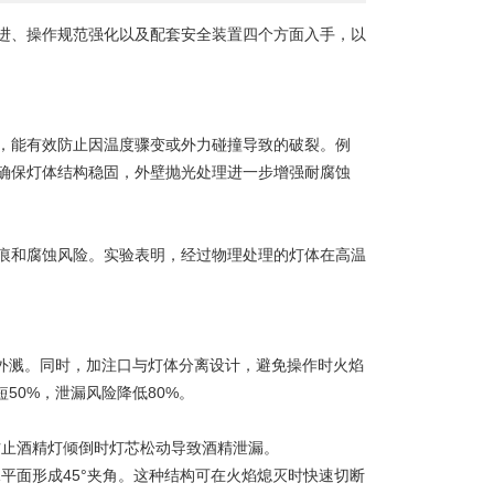
进、操作规范强化以及配套安全装置四个方面入手，以
性，能有效防止因温度骤变或外力碰撞导致的破裂。例
确保灯体结构稳固，外壁抛光处理进一步增强耐腐蚀
和腐蚀风险。实验表明，经过物理处理的灯体在高温
外溅。同时，加注口与灯体分离设计，避免操作时火焰
短50%，泄漏风险降低80%。
止酒精灯倾倒时灯芯松动导致酒精泄漏。
面形成45°夹角。这种结构可在火焰熄灭时快速切断