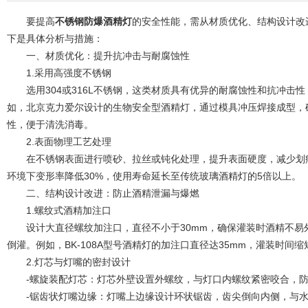
要提高
不锈钢防爆酒精灯
的安全性能，需从材质优化、结构设计改
下是具体分析与措施：
一、材质优化：提升抗冲击与耐腐蚀性
1.采用高强度不锈钢
选用304或316L不锈钢，这类材质具有优异的耐腐蚀性和抗冲击
如，北京克力爱尔设计的生物安全型酒精灯，通过模具冲压焊接成型，
性，便于清洗消毒。
2.表面物理工艺处理
在不锈钢表面进行喷砂、拉丝或钝化处理，提升表面硬度，减少划痕
环境下变形率降低30%，使用寿命延长至传统玻璃酒精灯的5倍以上。
二、结构设计改进：防止酒精泄漏与爆燃
1.螺纹式酒精加注口
设计大直径螺纹加注口，直径不小于30mm，确保灌装时酒精不易
倒灌。例如，BK-108A型号酒精灯的加注口直径达35mm，灌装时间缩
2.灯芯与灯嘴的密封设计
-螺旋装配灯芯：灯芯外壁设置外螺纹，与灯口内螺纹紧密咬合，防
-锯齿状灯嘴边缘：灯嘴上边缘设计环状锯齿，齿尖倒向内侧，与水平