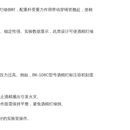
灯倾倒时，配重杆受重力作用带动穿绳管翘起，使棉
低、稳定性强。实验数据显示，此类设计可使酒精灯倾
力过高。例如，BK-108C型号酒精灯标注容积刻度
止酒精溅出引发火灾。
作面需保持平整，避免酒精灯倾倒。
好的实验室操作。