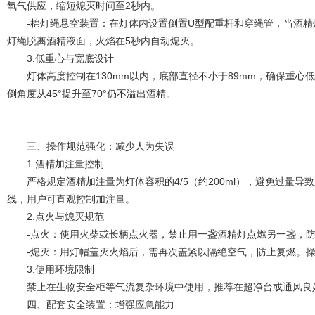
氧气供应，缩短熄灭时间至2秒内。
-棉灯绳悬空装置：在灯体内设置倒置U型配重杆和穿绳管，当酒精
灯绳脱离酒精液面，火焰在5秒内自动熄灭。
3.低重心与宽底设计
灯体高度控制在130mm以内，底部直径不小于89mm，确保重心
倒角度从45°提升至70°仍不溢出酒精。
三、操作规范强化：减少人为失误
1.酒精加注量控制
严格规定酒精加注量为灯体容积的4/5（约200ml），避免过量导致压
线，用户可直观控制加注量。
2.点火与熄灭规范
-点火：使用火柴或长柄点火器，禁止用一盏酒精灯点燃另一盏，防
-熄灭：用灯帽盖灭火焰后，需再次盖紧以隔绝空气，防止复燃。操
3.使用环境限制
禁止在生物安全柜等气流复杂环境中使用，推荐在超净台或通风良
四、配套安全装置：增强应急能力