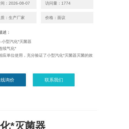
：2026-08-07
访问量：1774
性质：生产厂家
价格：面议
描述：
-小型汽化*灭菌器
连续气化*
相应单位使用，充分验证了小型汽化*灭菌器灭菌的效
便宜，性价比高
简单实用，日常维修简单
在线询价
联系我们
化*灭菌器