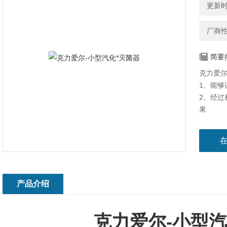
更新时间
厂商
简要
克力爱尔
1、能够
2、经过
果
3、价格
4、操作
产品介绍
克力爱尔-小型汽