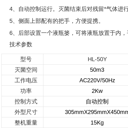
4、自动控制运行。灭菌结束后对残留*气体进
5、侧面上部配有的把手，方便提携。
6、后部设置一个液瓶篓，可将液瓶放置于内，
技
术参数
型号
HL-50Y
灭菌空间
50m3
工作电压
AC220V/50Hz
功率
2Kw
控制方式
自动控制
外型尺寸
305mmX295mmX450m
整机重量
15Kg