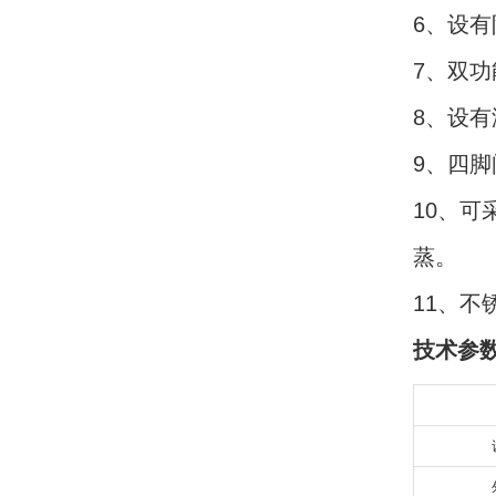
6、设
7、双
8、设
9、四
10、
蒸。
11、
技术参