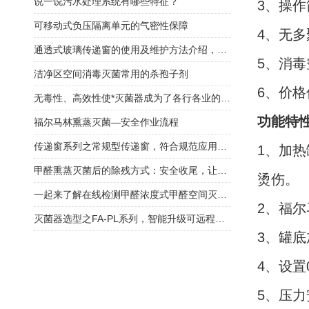
说一说污水处理系统有哪些特征？
3、操
可移动式负压隔离单元的气密性保障
4、无
通透式玻璃传递窗的使用及维护方法介绍，看完受益匪浅！
5、消毒
洁净区空间消毒灭菌常用的杀孢子剂
6、价
无毒性、高效性使*灭菌器成为了各行各业的消毒神器
功能特
福尔马林熏蒸灭菌—安全作业流程
传递窗系列之常规型传递窗，符合规范应用广泛！
1、加
甲醛熏蒸灭菌后的除残方式：安全收尾，让灭菌更安心
烫伤。
一起来了解在线检测甲醛浓度式甲醛空间灭菌器
2、福
灭菌器选型之FA-PL系列，智能升级可远程监控！
3、罐
4、设置
5、压