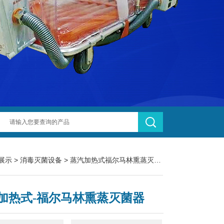
展示
>
消毒灭菌设备
>
蒸汽加热式福尔马林熏蒸灭菌器
> F-300Q蒸
加热式-福尔马林熏蒸灭菌器