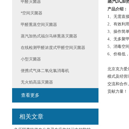
蒸汽式加
甲醛灭菌器
产品介绍：
*空间灭菌器
1、无需直
2、有效利
甲醛熏蒸空间灭菌器
3、操作简
蒸汽加热式福尔马林熏蒸灭菌器
4、无多聚
5、消毒空间
在线检测甲醛浓度式甲醛空间灭菌器
6、价格低
小型灭菌器
北京克力爱
便携式气体二氧化氯消毒机
模式及经营
无火焰高温灭菌器
交流和合作
贡献力量！
查看更多
相关文章