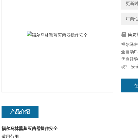
更新时间
厂商
简要
福尔马
全自动F
优良经
现*、安
械。
产品介绍
福尔马林熏蒸灭菌器操作安全
适用范围：