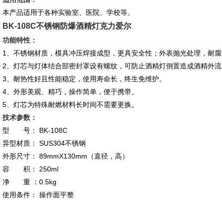
本产品适用于各种实验室、医院、学校等。
BK-108C
不锈钢防爆酒精灯克力爱尔
功能特性：
1、不锈钢材质，模具冲压焊接成型，更具安全性；外表抛光处理，耐
2、灯芯与灯体结合部密封罩设有螺纹，可防止酒精灯倒置造成酒精外
3、耐热性好且性能稳定，使用寿命长，终生免维护。
4、外形美观、精巧，操作简单，便于携带。
5、灯芯为特殊耐燃材料长时间不需要更换。
技术参数：
型 号： BK-108C
异型材质： SUS304不锈钢
外形尺寸： 89mmX130mm（直径，高）
容 积： 250ml
净 重 ：0.5kg
使用条件： 操作面平整