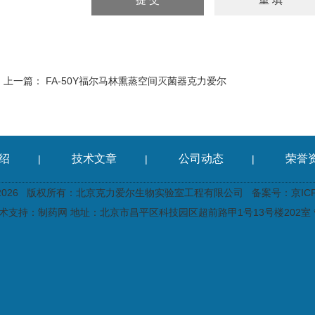
上一篇：
FA-50Y福尔马林熏蒸空间灭菌器克力爱尔
绍
技术文章
公司动态
荣誉
|
|
|
2026 版权所有：北京克力爱尔生物实验室工程有限公司
备案号：京ICP备
术支持：
制药网
地址：北京市昌平区科技园区超前路甲1号13号楼202室