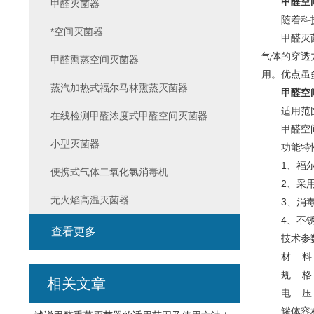
甲醛空
甲醛灭菌器
随着科技的
*空间灭菌器
甲醛灭菌器
气体的穿透
甲醛熏蒸空间灭菌器
用。优点虽
蒸汽加热式福尔马林熏蒸灭菌器
甲醛空
适用范
在线检测甲醛浓度式甲醛空间灭菌器
甲醛空间灭
小型灭菌器
功能特
1、福尔马
便携式气体二氧化氯消毒机
2、采用
无火焰高温灭菌器
3、消毒工
4、不锈钢
查看更多
技术参
材 料： 
规 格： 1
相关文章
电 压： 22
罐体容积：