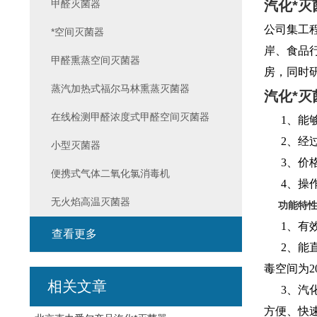
甲醛灭菌器
汽化*灭
公司集工
*空间灭菌器
岸
、食品
甲醛熏蒸空间灭菌器
房，
同时
蒸汽加热式福尔马林熏蒸灭菌器
汽化*灭
在线检测甲醛浓度式甲醛空间灭菌器
1、能够
2、经过
小型灭菌器
3、价格
便携式气体二氧化氯消毒机
4、操作
无火焰高温灭菌器
功能特性
1、有效
查看更多
2、能直
毒空间为2
相关文章
3、汽化
方便、快