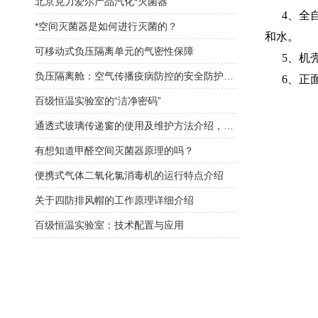
北京克力爱尔产品汽化*灭菌器
4、全自
*空间灭菌器是如何进行灭菌的？
和水。
可移动式负压隔离单元的气密性保障
5、机壳
负压隔离舱：空气传播疫病防控的安全防护载体
6、正面
百级恒温实验室的“洁净密码”
通透式玻璃传递窗的使用及维护方法介绍，看完受益匪浅！
有想知道甲醛空间灭菌器原理的吗？
便携式气体二氧化氯消毒机的运行特点介绍
关于四防排风帽的工作原理详细介绍
百级恒温实验室：技术配置与应用