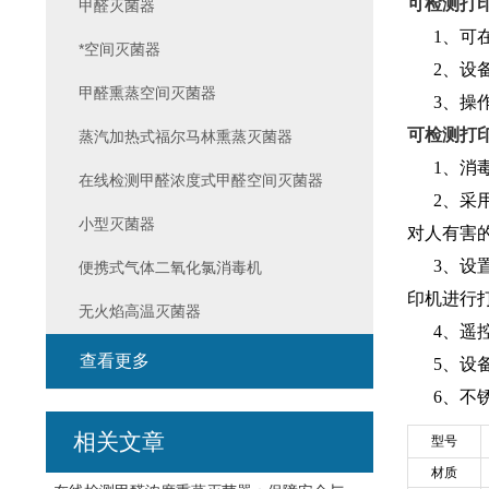
可检测打
甲醛灭菌器
1、可在
*空间灭菌器
2、设备
甲醛熏蒸空间灭菌器
3、操作
可检测打
蒸汽加热式福尔马林熏蒸灭菌器
1、消毒
在线检测甲醛浓度式甲醛空间灭菌器
2、采用
小型灭菌器
对人有害
3、设置
便携式气体二氧化氯消毒机
印机进行
无火焰高温灭菌器
4、遥控
查看更多
5、设备
6、不锈
相关文章
型号
材质