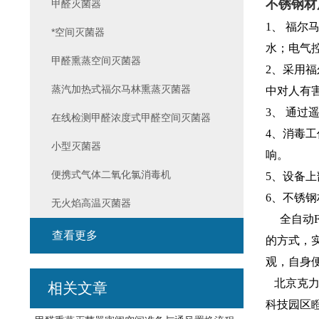
不锈钢材
甲醛灭菌器
1、 福
*空间灭菌器
水；电气
甲醛熏蒸空间灭菌器
2、采用
蒸汽加热式福尔马林熏蒸灭菌器
中对人有
3、 通
在线检测甲醛浓度式甲醛空间灭菌器
4、消毒
小型灭菌器
响。
便携式气体二氧化氯消毒机
5、设备
6、不锈
无火焰高温灭菌器
全自动F
查看更多
的方式，
观，自身
北京克力爱
相关文章
科技园区