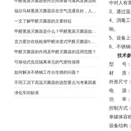
甲醛熏蒸灭菌器密闭空间准备与通风置换流程
中对人有
福尔马林熏蒸灭菌器应在空气流通良好，人员不在的情况下使用
3、通过
4、消毒
一文了解甲醛灭菌器的主要特征
响。
甲醛熏蒸灭菌器是什么？甲醛熏蒸灭菌器如何选择？
5、设备
克力爱尔在线检测甲醛浓度式甲醛灭菌器\\福尔马林灭菌器
6、不锈
甲醛灭菌器的作用及甲醛灭菌器的适用范围？
技术
可移动式负压隔离单元的气密性保障
型 号： F
如何解决不锈钢工作台生锈的问题？
材 质： 
外形尺寸：
不同工况下高温灭菌器的选型要点与考量因素
电 源：22
净化车间标准
功 率： 3
控制方式：
单罐体容积：
设备结构：