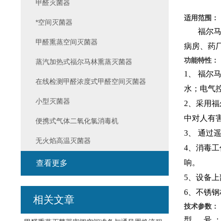
甲醛灭菌器
适用范围：
*空间灭菌器
福尔马林
甲醛熏蒸空间灭菌器
病房、药
功能特性：
蒸汽加热式福尔马林熏蒸灭菌器
1、 福
在线检测甲醛浓度式甲醛空间灭菌器
水；电气
小型灭菌器
2、采用
中对人有
便携式气体二氧化氯消毒机
3、 通
无火焰高温灭菌器
4、消毒
响。
查看更多
5、设备
6、不锈
相关文章
技术参数：
型 号 ：F