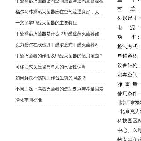
甲醛熏蒸灭菌器密闭空间准备与通风置换流程
材 质 ：
福尔马林熏蒸灭菌器应在空气流通良好，人员不在的情况下使用
外形尺寸： 
一文了解甲醛灭菌器的主要特征
电 源 ：22
甲醛熏蒸灭菌器是什么？甲醛熏蒸灭菌器如何选择？
功 率： 2
克力爱尔在线检测甲醛浓度式甲醛灭菌器\\福尔马林灭菌器
控制方式：
甲醛灭菌器的作用及甲醛灭菌器的适用范围？
单罐容积： 
设备结构：
可移动式负压隔离单元的气密性保障
消毒空间：
如何解决不锈钢工作台生锈的问题？
净 重 量：
不同工况下高温灭菌器的选型要点与考量因素
使用条件：
净化车间标准
北京厂家福
北京克力爱
科技园区
中心、
医
物安全实