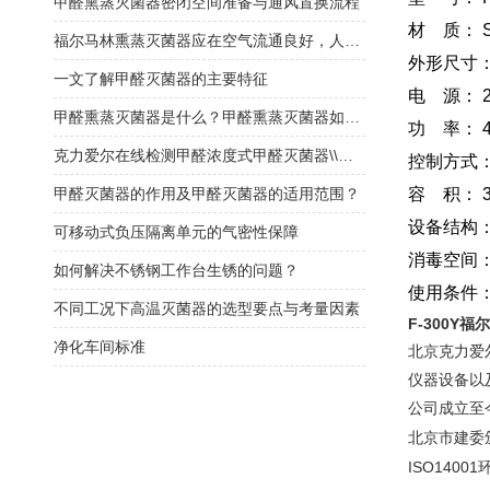
甲醛熏蒸灭菌器密闭空间准备与通风置换流程
材 质： 
福尔马林熏蒸灭菌器应在空气流通良好，人员不在的情况下使用
外形尺寸： 
一文了解甲醛灭菌器的主要特征
电 源： 22
甲醛熏蒸灭菌器是什么？甲醛熏蒸灭菌器如何选择？
功 率： 4
克力爱尔在线检测甲醛浓度式甲醛灭菌器\\福尔马林灭菌器
控制方式：
甲醛灭菌器的作用及甲醛灭菌器的适用范围？
容 积： 
设备结构
可移动式负压隔离单元的气密性保障
消毒空间：
如何解决不锈钢工作台生锈的问题？
使用条件：
不同工况下高温灭菌器的选型要点与考量因素
F-300Y
净化车间标准
北京克力爱
仪器设备以
公司成立至
北京市建委
ISO14001