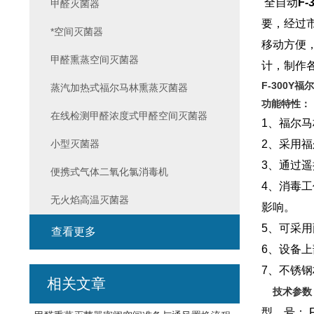
全自动
F
甲醛灭菌器
要，经过
*空间灭菌器
移动方便
甲醛熏蒸空间灭菌器
计，制作
F-300Y
蒸汽加热式福尔马林熏蒸灭菌器
功能特性：
在线检测甲醛浓度式甲醛空间灭菌器
1、福尔
小型灭菌器
2、采用
3、通过
便携式气体二氧化氯消毒机
4、消毒
无火焰高温灭菌器
影响。
5、可采
查看更多
6、设备
7、不锈
相关文章
技术参数
型 号： F