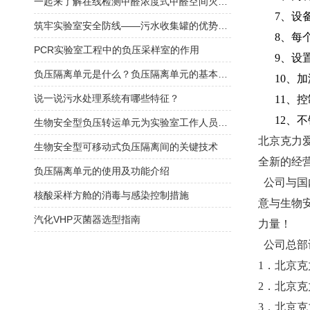
一起来了解在线检测甲醛浓度式甲醛空间灭菌器
7、设备
筑牢实验室安全防线——污水收集罐的优势与应用
8、每个
PCR实验室工程中的负压采样室的作用
9、设置
负压隔离单元是什么？负压隔离单元的基本功能及使用有哪些？
10、加
说一说污水处理系统有哪些特征？
11、控
12、不
生物安全型负压转运单元为实验室工作人员和社会公众提
北京克力
生物安全型可移动式负压隔离间的关键技术
全新的经
负压隔离单元的使用及功能介绍
公司与国
核酸采样方舱的消毒与感染控制措施
意与生物
汽化VHP灭菌器选型指南
力量！
公司总部
1．
北京克
2．
北京克
3．
北京克