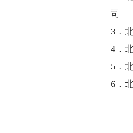
司
3．
4．
5．
6．