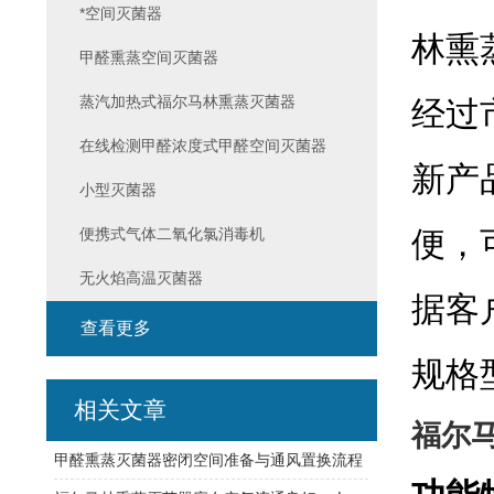
*空间灭菌器
林熏
甲醛熏蒸空间灭菌器
蒸汽加热式福尔马林熏蒸灭菌器
经过
在线检测甲醛浓度式甲醛空间灭菌器
新产
小型灭菌器
便携式气体二氧化氯消毒机
便，
无火焰高温灭菌器
据客
查看更多
规格
相关文章
福尔
甲醛熏蒸灭菌器密闭空间准备与通风置换流程