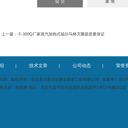
上一篇：
F-300Q厂家蒸汽加热式福尔马林灭菌器质量保证
绍
技术文章
公司动态
荣誉
|
|
|
2026 版权所有：北京克力爱尔生物实验室工程有限公司
备案号：京ICP备
术支持：
制药网
地址：北京市昌平区科技园区超前路甲1号13号楼202室