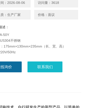
：2026-08-06
访问量：3618
性质：生产厂家
价格：面议
描述：
A-50Y
US304不锈钢
：175mm×130mm×235mm（长、宽、高）
20V/50Hz
002
：遥控、手动/全自动过程控制
在线询价
联系我们
100ml
构：重叠式气体喷口
：5立方米
：地面平整，220V/10A插座
菌器
良经验技术，自行研发生产的新型产品，以简单的