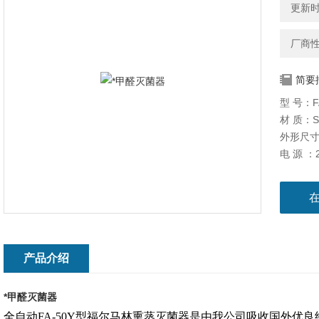
更新时间
厂商
简要
型 号：F
材 质：S
外形尺寸
电 源 ：2
功 率：2
控制方式
单罐容积：
设备结
消毒空间
使用条件
产品介绍
*甲醛灭
*甲醛灭菌器
全自动FA-50Y型福尔马林熏蒸灭菌器是由我公司吸收国外优