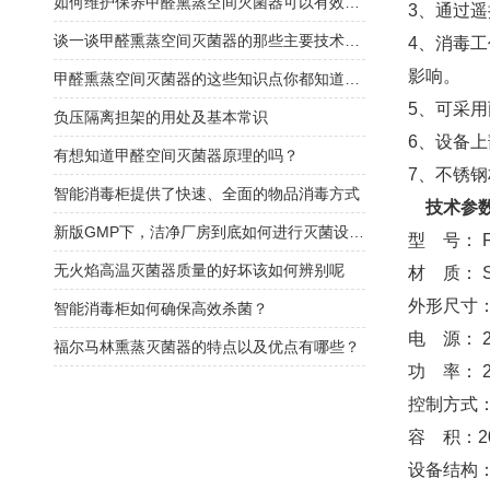
如何维护保养甲醛熏蒸空间灭菌器可以有效延长使用寿命？
3、通过
谈一谈甲醛熏蒸空间灭菌器的那些主要技术特点
4、消毒
影响。
甲醛熏蒸空间灭菌器的这些知识点你都知道吗？
5、可采
负压隔离担架的用处及基本常识
6、设备
有想知道甲醛空间灭菌器原理的吗？
7、不锈
智能消毒柜提供了快速、全面的物品消毒方式
技术参
新版GMP下，洁净厂房到底如何进行灭菌设计？
型 号： F
无火焰高温灭菌器质量的好坏该如何辨别呢
材 质： 
外形尺寸：
智能消毒柜如何确保高效杀菌？
电 源： 22
福尔马林熏蒸灭菌器的特点以及优点有哪些？
功 率： 2
控制方式：
容 积：2
设备结构