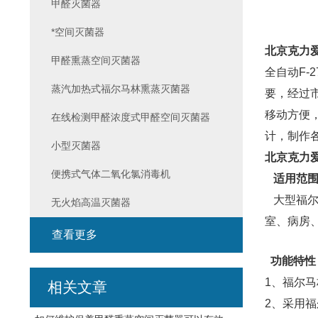
甲醛灭菌器
*空间灭菌器
北京克力爱
甲醛熏蒸空间灭菌器
全自动F
蒸汽加热式福尔马林熏蒸灭菌器
要，经过
移动方便
在线检测甲醛浓度式甲醛空间灭菌器
计，制作
小型灭菌器
北京克力爱
便携式气体二氧化氯消毒机
适用范
大型福尔
无火焰高温灭菌器
室、病房
查看更多
功能特性
1、福尔
相关文章
2、采用