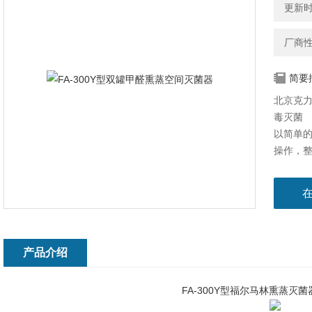
更新时间
厂商
简要
北京克力
毒灭菌
以简单的
操作，
附加功
产品介绍
FA-300Y型福尔马林熏蒸灭菌