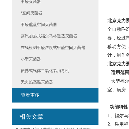
甲醛灭菌器
*空间灭菌器
北京克力爱
甲醛熏蒸空间灭菌器
全自动F
蒸汽加热式福尔马林熏蒸灭菌器
要，经过
移动方便
在线检测甲醛浓度式甲醛空间灭菌器
计，制作
小型灭菌器
北京克力爱
便携式气体二氧化氯消毒机
适用范
大型福尔
无火焰高温灭菌器
室、病房
查看更多
功能特性
相关文章
1、福尔
2、采用