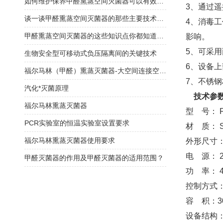
如何维护保养甲醛熏蒸空间灭菌器可以有效延长使用寿命？
3、通过
谈一谈甲醛熏蒸空间灭菌器的那些主要技术特点
4、消毒
甲醛熏蒸空间灭菌器的这些知识点你都知道吗？
影响。
5、可采
生物安全型可移动式负压隔离间的关键技术
6、设备
福尔马林（甲醛）熏蒸灭菌器-大空间连接空调系统循环消毒灭菌
7、不锈
汽化*灭菌原理
技术参
福尔马林熏蒸灭菌器
型 号： F
PCR实验室的恒温实验室设置要求
材 质： 
福尔马林熏蒸灭菌器使用要求
外形尺寸：
电 源： 22
甲醛灭菌器的作用及甲醛灭菌器的适用范围？
功 率： 4
控制方式：
容 积：3
设备结构