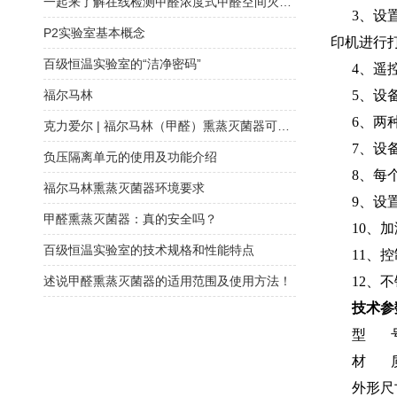
一起来了解在线检测甲醛浓度式甲醛空间灭菌器
3、设置
P2实验室基本概念
印机进行
百级恒温实验室的“洁净密码”
4、遥控
福尔马林
5、设备
6、两种
克力爱尔 | 福尔马林（甲醛）熏蒸灭菌器可链接空调系统大区域消毒灭菌
7、设备
负压隔离单元的使用及功能介绍
8、每个
福尔马林熏蒸灭菌器环境要求
9、设置
甲醛熏蒸灭菌器：真的安全吗？
10、加
百级恒温实验室的技术规格和性能特点
11、控
述说甲醛熏蒸灭菌器的适用范围及使用方法！
12、不
技术参
型 号
材 质：
外形尺寸： 