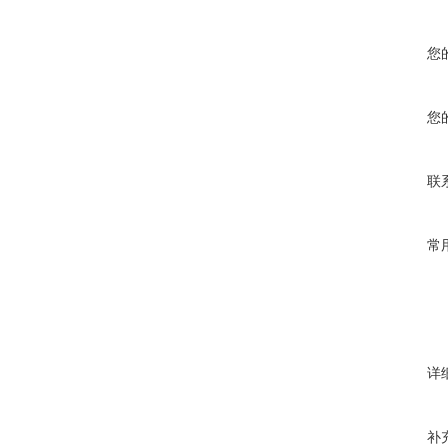
您
您
联
常
详
补