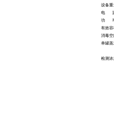
设备
电 源： 2
功 率
有效
消毒空
单罐蒸发
A罐蒸
检测浓度： 0