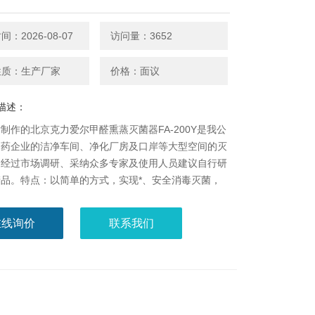
：2026-08-07
访问量：3652
性质：生产厂家
价格：面议
描述：
制作的北京克力爱尔甲醛熏蒸灭菌器FA-200Y是我公
制药企业的洁净车间、净化厂房及口岸等大型空间的灭
，经过市场调研、采纳众多专家及使用人员建议自行研
品。特点：以简单的方式，实现*、安全消毒灭菌，
便，可以遥控操作，整机美观，自身大幅度便于清洗。
异型福尔马林熏蒸灭菌器非常适用于杀灭暴露于空
在线询价
联系我们
及过滤器内部的细菌和病毒，