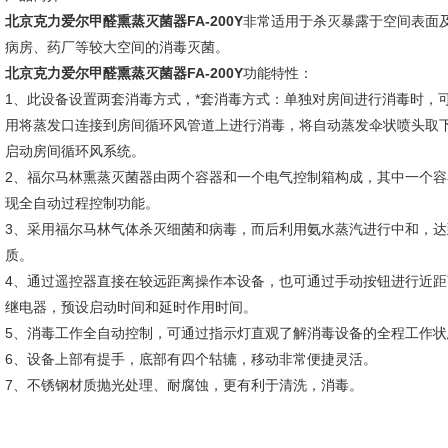
北京克力爱尔甲醛熏蒸灭菌器FA-200Y
非常适用于杀灭暴露于空间表面
病房、药厂等较大空间的消毒灭菌。
北京克力爱尔甲醛熏蒸灭菌器FA-200Y
功能特性：
1、此设备
设置两套消毒方式，*套消毒方式：单独对房间进行消毒时，
用将蒸发口连接到房间循环风管道上进行消毒，将自动蒸发伞状喷头取
启动房间循环风系统。
2、福尔马林熏蒸灭菌器由两个容器和一个电气控制箱构成，其中一个
现全自动过程控制功能。
3、采用福尔马林气体杀灭细菌和病毒，而后利用氨水蒸汽进行中和，达
质。
4、通过遥控器直接在较远距离操作本设备，也可通过手动按钮进行近
继电器，预设启动时间和延时作用时间。
5、消毒工作全自动控制，可通过指示灯直观了解消毒设备的全程工
6、设备上部有提手，底部有四个轱辘，移动非常便捷灵活。
7、不锈钢材质抛光处理、耐腐蚀，更有利于清洗，消毒。