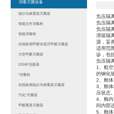
消毒灭菌设备
福尔马林熏蒸灭菌器
负压隔
负压隔
智能文件消毒柜
负压隔
智能消毒柜
滞留隔
源，妥
在线检测甲醛浓度式甲醛灭菌器
适用范
诊，包
大型甲醛灭菌器
负压隔
0358F洗眼器
1
、航空
的钢化
*消毒机
2
、舱体
在线检测福尔马林熏蒸灭菌器
3
、舱体
压状态
汽化*灭菌器
4
、舱内
间内部
甲醛熏蒸灭菌器
5
、舱体