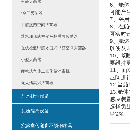
甲醛灭菌器
6
、舱体
可能产
*空间灭菌器
7
、采用
甲醛熏蒸空间灭菌器
8
、在舱
可实时
蒸汽加热式福尔马林熏蒸灭菌器
9
、舱体
以便及
在线检测甲醛浓度式甲醛空间灭菌器
10
、切
小型灭菌器
要维持
11
、面
便携式气体二氧化氯消毒机
压间进
无火焰高温灭菌器
12.
当舱
13.
舱体
污水处理设备
感应装
选择负
负压隔离设备
得信赖。
实验室传递窗不锈钢家具