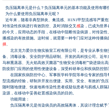
负压隔离单元是什么？负压隔离单元的基本功能及使用有哪
为什么要使用负压隔离单元呢？
近年来，随着非典型肺炎、禽流感、H1N1甲型流感等严重
对传染性疾病进行有效防控、及时消除交叉
感
染，已成为世界
的今天，应用动态的手段，在移动中阻断传染病源，对传染性
播感染的有效措施。这时候，就需要一种专门应对这种传播病
择
。
北京克力爱尔生物实验室工程有限公司，是专业从事生物安
备、消毒设备、安全防护用品研制、开发的高科技公司。近年
马林熏蒸器、无火焰高效灭菌器
”“
生物安全消毒柜
”“
袋进袋出高
防疫部门应用的使用性便捷设备，深受科研单位和疾病防控部
在国家疾病防控中心、军事医学科学院等单位专家的指导帮助
型流感的经验，研制并开发出便捷、实用、安全、有效的
“
负压
随时随地便捷、快速地将传染性患者或疑似患者与易感人群隔
染源，在移动中妥善处置感染病员的目的。
功能用途：
负压隔离单元是传染病员的高效隔离体，其设计理念赋予