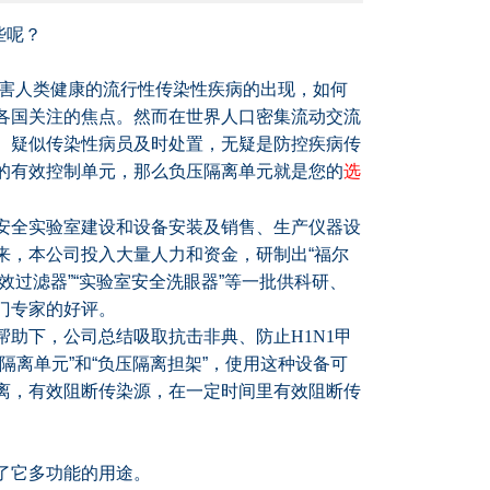
些呢？
危害人类健康的流行性传染性疾病的出现，如何
各国关注的焦点。然而在世界人口密集流动交流
、疑似传染性病员及时处置，无疑是防控疾病传
的有效控制单元，那么负压隔离单元就是您的
选
全实验室建设和设备安装及销售、生产仪器设
来，本公司投入大量人力和资金，研制出
“
福尔
效过滤器
”“
实验室安全洗眼器
”
等一批供科研、
门专家的好评。
下，公司总结吸取抗击非典、防止H1N1甲
隔离单元
”
和
“
负压隔离担架
”
，使用这种设备可
离，有效阻断传染源，在一定时间里有效阻断传
了它多功能的用途。