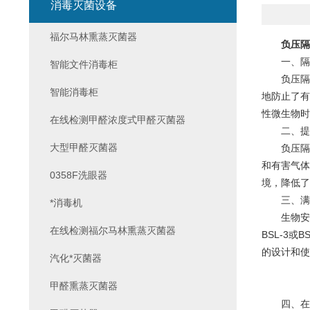
消毒灭菌设备
福尔马林熏蒸灭菌器
负压隔
一、隔离
智能文件消毒柜
负压隔离
智能消毒柜
地防止了有
性微生物时
在线检测甲醛浓度式甲醛灭菌器
二、提供
大型甲醛灭菌器
负压隔离
和有害气体
0358F洗眼器
境，降低了
三、满足
*消毒机
生物安全
在线检测福尔马林熏蒸灭菌器
BSL-3
的设计和使
汽化*灭菌器
甲醛熏蒸灭菌器
四、在生