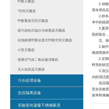
甲醛灭菌器
1.动物
用专用负压
*空间灭菌器
2.样本
甲醛熏蒸空间灭菌器
本中的病原
3.废弃
蒸汽加热式福尔马林熏蒸灭菌器
统的组合，
在线检测甲醛浓度式甲醛空间灭菌器
五、操作
1.操作
小型灭菌器
格按照操作
2.定期
便携式气体二氧化氯消毒机
料等的状态
无火焰高温灭菌器
3.清洁
内的清洁度
污水处理设备
负压隔离
安全实验室
负压隔离设备
效率和准确
实验室传递窗不锈钢家具