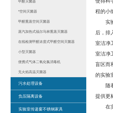
使得科
甲醛灭菌器
程的小
*空间灭菌器
实验室
甲醛熏蒸空间灭菌器
蒸汽加热式福尔马林熏蒸灭菌器
后，排
在线检测甲醛浓度式甲醛空间灭菌器
室洁净
小型灭菌器
室洁净
便携式气体二氧化氯消毒机
盲区而
无火焰高温灭菌器
的实验
污水处理设备
随着科
提供更
负压隔离设备
在实
实验室传递窗不锈钢家具